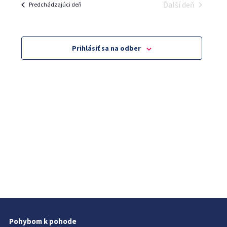
and
Ďalší deň
Predchádzajúci deň
Views
Navigatio
Prihlásiť sa na odber
Pohybom k pohode