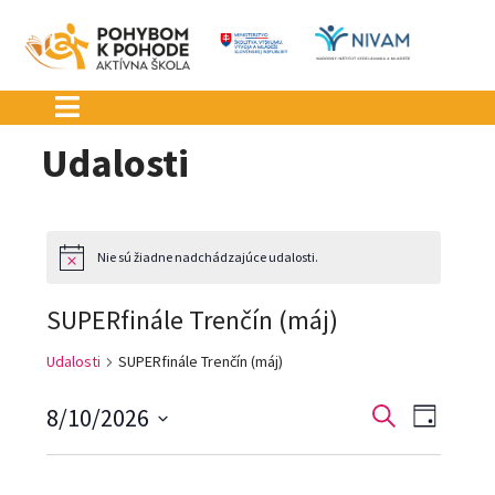
Preskočiť
na
obsah
Udalosti
Nie sú žiadne nadchádzajúce udalosti.
Notice
SUPERfinále Trenčín (máj)
Udalosti
SUPERfinále Trenčín (máj)
Udalosti
Udalo
8/10/2026
Vyhľadať
Deň
Navig
Vyberte
Search
dátum.
Zobra