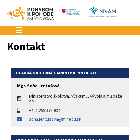
Preskočiť
na
obsah
Kontakt
HLAVNÁ ODBORNÁ GARANTKA PROJEKTU
Mgr. Soňa Jenčušová
Ministerstvo školstva, výskumu, vývoja a mládeže
SR
+421 259 374 834
sona.jencusova@minedu.sk
ODBORNÝ GARANT V NÁRODNOM PROJEKTE