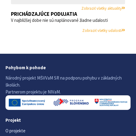
Zobraziť všetky aktuality
PRICHÁDZAJÚCE PODUJATIA
V najbližšej dobe nie sú naplánované žiadne udalosti
Zobraziť všetky udalosti
Pohybom k pohode
Národný projekt MŠVVaM SR na podporu pohybu v základných
školách.
Partnerom projektu je NIVaM.
Projekt
O projekte