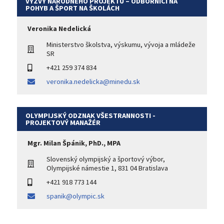
VÝZVY NÁRODNÉHO PROJEKTU – ODBORNÍCI NA
POHYB A ŠPORT NA ŠKOLÁCH
Veronika Nedelická
Ministerstvo školstva, výskumu, vývoja a mládeže
SR
+421 259 374 834
veronika.nedelicka@minedu.sk
OLYMPIJSKÝ ODZNAK VŠESTRANNOSTI -
PROJEKTOVÝ MANAŽÉR
Mgr. Milan Špánik, PhD., MPA
Slovenský olympijský a športový výbor,
Olympijské námestie 1, 831 04 Bratislava
+421 918 773 144
spanik@olympic.sk