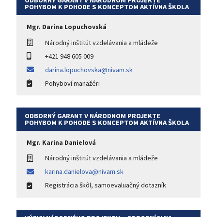
POHYBOM K POHODE S KONCEPTOM AKTÍVNA ŠKOLA
Mgr. Darina Lopuchovská
Národný inštitút vzdelávania a mládeže
+421 948 605 009
darina.lopuchovska@nivam.sk
Pohyboví manažéri
ODBORNÝ GARANT V NÁRODNOM PROJEKTE
POHYBOM K POHODE S KONCEPTOM AKTÍVNA ŠKOLA
Mgr. Karina Danielová
Národný inštitút vzdelávania a mládeže
karina.danielova@nivam.sk
Registrácia škôl, samoevaluačný dotazník