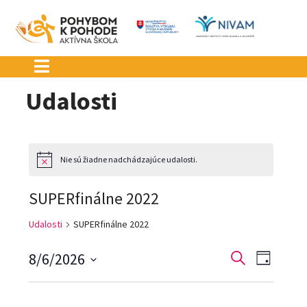
Preskočiť
na
obsah
Udalosti
Nie sú žiadne nadchádzajúce udalosti.
Notice
SUPERfinálne 2022
Udalosti
SUPERfinálne 2022
Udalosti
Udalo
8/6/2026
Vyhľadať
Deň
Navig
Vyberte
Search
dátum.
Zobra