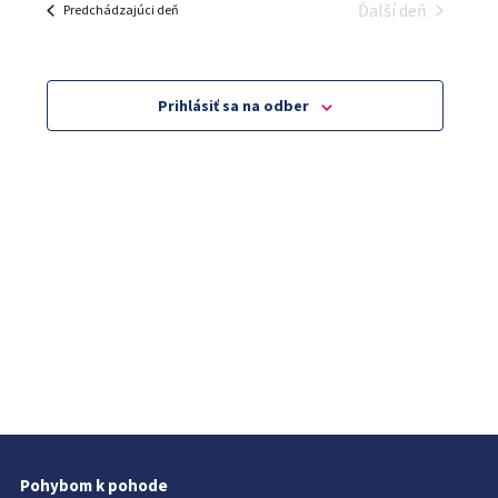
and
Ďalší deň
Predchádzajúci deň
Views
Navigatio
Prihlásiť sa na odber
Pohybom k pohode