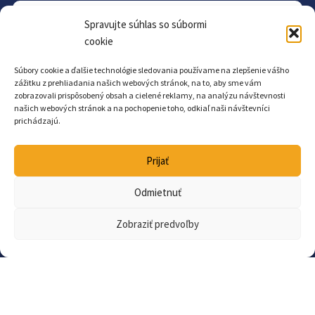
Spravujte súhlas so súbormi
cookie
Projekt
Súbory cookie a ďalšie technológie sledovania používame na zlepšenie vášho
O projekte
zážitku z prehliadania našich webových stránok, na to, aby sme vám
zobrazovali prispôsobený obsah a cielené reklamy, na analýzu návštevnosti
Pre školy
našich webových stránok a na pochopenie toho, odkiaľ naši návštevníci
prichádzajú.
Koncept Aktívna škola
Materiály na stiahnutie
Prijať
FAQ
Aktuality
Odmietnuť
Kontakt a informácie
Zobraziť predvoľby
Kontakt
Ochrana osobných údajov
Vyhlásenie o prístupnosti
Slovník pojmov