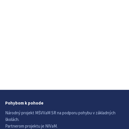
Pohybom k pohode
Národný projekt MŠVVaM SR na podporu pohybu v základných
školách.
Partnerom projektu je NIVaM.