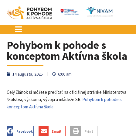
Preskočiť
na
obsah
Pohybom k pohode s
konceptom Aktívna škola
14 augusta, 2025
6:00 am
Celý článok si môžete prečítať na oficiálnej stránke Ministerstva
školstva, výskumu, vývoja a mládeže SR:
Pohybom k pohode s
konceptom Aktívna škola
Facebook
Email
Print