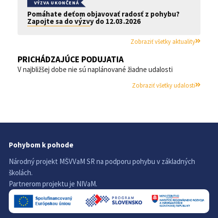
VÝZVA UKONČENÁ
Pomáhate deťom objavovať radosť z pohybu?
Zapojte sa do výzvy do 12.03.2026
Zobraziť všetky aktuality
PRICHÁDZAJÚCE PODUJATIA
V najbližšej dobe nie sú naplánované žiadne udalosti
Zobraziť všetky udalosti
Pohybom k pohode
Národný projekt MŠVVaM SR na podporu pohybu v základných
školách.
Partnerom projektu je NIVaM.