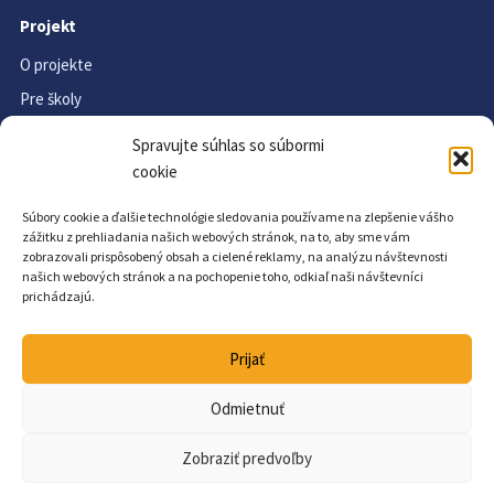
Projekt
O projekte
Pre školy
Koncept Aktívna škola
Spravujte súhlas so súbormi
Materiály na stiahnutie
cookie
FAQ
Súbory cookie a ďalšie technológie sledovania používame na zlepšenie vášho
Aktuality
zážitku z prehliadania našich webových stránok, na to, aby sme vám
zobrazovali prispôsobený obsah a cielené reklamy, na analýzu návštevnosti
našich webových stránok a na pochopenie toho, odkiaľ naši návštevníci
Kontakt a informácie
prichádzajú.
Kontakt
Ochrana osobných údajov
Prijať
Vyhlásenie o prístupnosti
Odmietnuť
Slovník pojmov
Zobraziť predvoľby
Archív