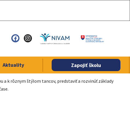
Aktuality
Zapojiť školu
 a k rôznym štýlom tancov, predstaviť a rozvinúť základy
čase.