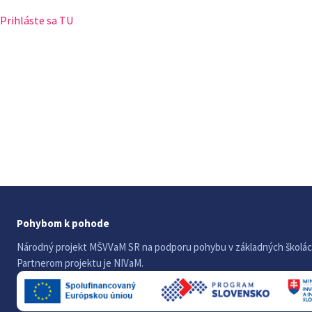
Prihláste sa TU
Pohybom k pohode
Národný projekt MŠVVaM SR na podporu pohybu v základných školác
Partnerom projektu je NIVaM.