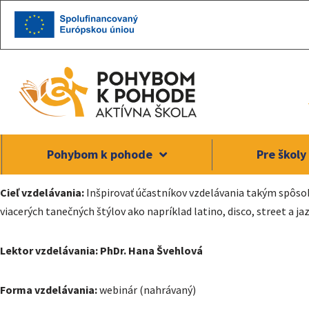
Preskočiť
na
obsah
Pohybom k pohode
Pre školy
Cieľ vzdelávania:
Inšpirovať účastníkov vzdelávania takým spôso
viacerých tanečných štýlov ako napríklad latino, disco, street a ja
Lektor vzdelávania:
PhDr. Hana Švehlová
Forma vzdelávania:
webinár (nahrávaný)