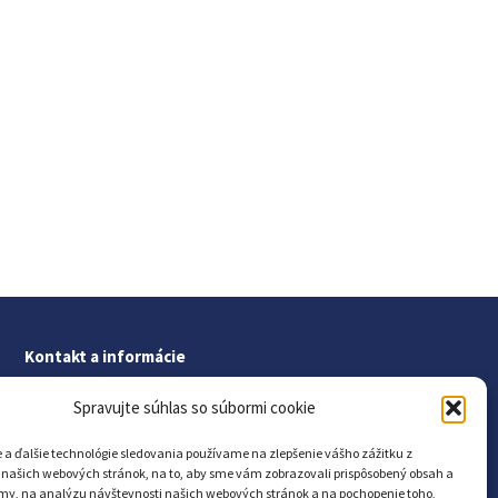
Kontakt a informácie
Kontakt
Spravujte súhlas so súbormi cookie
Ochrana osobných údajov
 a ďalšie technológie sledovania používame na zlepšenie vášho zážitku z
Vyhlásenie o prístupnosti
 našich webových stránok, na to, aby sme vám zobrazovali prispôsobený obsah a
amy, na analýzu návštevnosti našich webových stránok a na pochopenie toho,