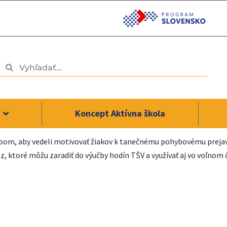
Koncept Aktívna škola
bom, aby vedeli motivovať žiakov k tanečnému pohybovému prejavu
zz, ktoré môžu zaradiť do výučby hodín TŠV a využívať aj vo voľnom 