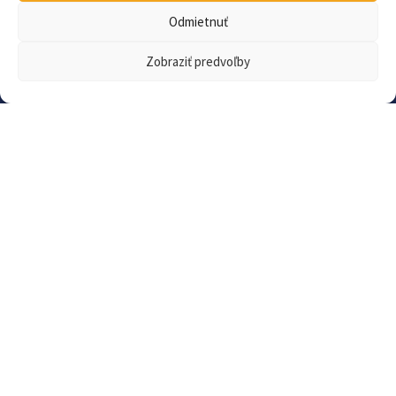
Projekt
Odmietnuť
O projekte
Zobraziť predvoľby
Pre školy
Koncept Aktívna škola
Materiály na stiahnutie
FAQ
Aktuality
Kontakt a informácie
Kontakt
Ochrana osobných údajov
Vyhlásenie o prístupnosti
Slovník pojmov
Archív
© 2001 – 2026 Školský šport · NIVaM