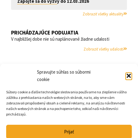
Zapojte sa do výzvy do 12.03.2026
Zobraziť všetky aktuality
PRICHÁDZAJÚCE PODUJATIA
V najbližšej dobe nie sú naplánované žiadne udalosti
Zobraziť všetky udalosti
Spravujte súhlas so súbormi
cookie
Pohybom k pohode
Súbory cookie a ďalšie technológie sledovania používame na zlepšenie vášho
zážitku z prehliadania našich webových stránok, na to, aby sme vám
Národný projekt MŠVVaM SR na podporu pohybu v základných
zobrazovali prispôsobený obsah a cielené reklamy, na analýzu návštevnosti
školách.
našich webových stránok a na pochopenie toho, odkiaľ naši návštevníci
Partnerom projektu je NIVaM.
prichádzajú.
Prijať