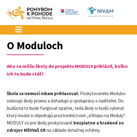
Preskočiť
na
obsah
O Moduloch
Ako sa môžu školy do projektu MODULY prihlásiť, koľko
ich to bude stáť?​
Škola sa nemusí nikam prihlasovať.
Poskytovatelia Modulov
oslovujú školy priamo a dohadujú si spoluprácu s riaditeľmi. Do
budúcna to bude fungovať opačne, teda školy si budú vyberať
ktorý modul si objednajú prostredníctvom „eShopu na Moduly“.
MODULY sú pre školy poskytované
bezplatne a hradené zo
zdrojov MŠVVaŠ SR
na základe dotačnej schémy.