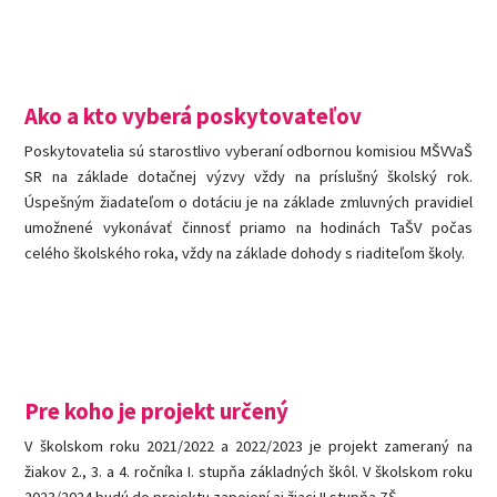
Ako a kto vyberá poskytovateľov
Poskytovatelia sú starostlivo vyberaní odbornou komisiou MŠVVaŠ
SR na základe dotačnej výzvy vždy na príslušný školský rok.
Úspešným žiadateľom o dotáciu je na základe zmluvných pravidiel
umožnené vykonávať činnosť priamo na hodinách TaŠV počas
celého školského roka, vždy na základe dohody s riaditeľom školy.
Pre koho je projekt určený
V školskom roku 2021/2022 a 2022/2023 je projekt zameraný na
žiakov 2., 3. a 4. ročníka I. stupňa základných škôl. V školskom roku
2023/2024 budú do projektu zapojení aj žiaci II.stupňa ZŠ.