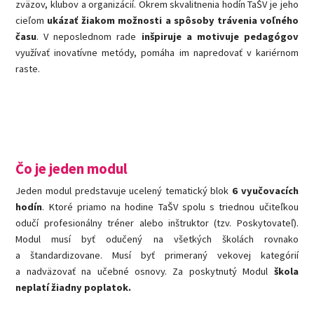
zväzov, klubov a organizácií. Okrem skvalitnenia hodín TaŠV je jeho
cieľom
ukázať žiakom možnosti a spôsoby trávenia voľného
času
. V neposlednom rade
inšpiruje a motivuje pedagógov
využívať inovatívne metódy, pomáha im napredovať v kariérnom
raste.
Čo je jeden modul
Jeden modul predstavuje ucelený tematický blok
6 vyučovacích
hodín
. Ktoré priamo na hodine TaŠV spolu s triednou učiteľkou
odučí profesionálny tréner alebo inštruktor (tzv. Poskytovateľ).
Modul musí byť odučený na všetkých školách rovnako
a štandardizovane. Musí byť primeraný vekovej kategórií
a nadväzovať na učebné osnovy. Za poskytnutý Modul
škola
neplatí žiadny poplatok.