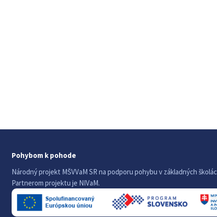
Pohybom k pohode
Národný projekt MŠVVaM SR na podporu pohybu v základných školác
Partnerom projektu je NIVaM.