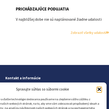
PRICHÁDZAJÚCE PODUJATIA
V najbližšej dobe nie sú naplánované žiadne udalosti
Zobraziť všetky udalosti
Kontakt a informácie
Kontakt
Spravujte súhlas so súbormi cookie
Ochrana osobných údajov
 a ďalšie technológie sledovania používame na zlepšenie vášho zážitku z
Vyhlásenie o prístupnosti
 našich webových stránok, na to, aby sme vám zobrazovali prispôsobený obsah a
amy, na analýzu návštevnosti našich webových stránok a na pochopenie toho,