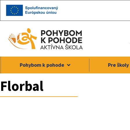
Preskočiť
na
obsah
Pohybom k pohode
Pre školy
Florbal