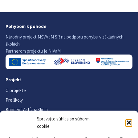
Pohybom k pohode
Národný projekt MŠVVaM SR na podporu pohybu v základných
školách.
Partnerom projektu je NIVaM.
Projekt
O projekte
Pre školy
Koncept Aktívna škola
Spravujte súhlas so súbormi
Materiály na stiahnutie
cookie
FAQ