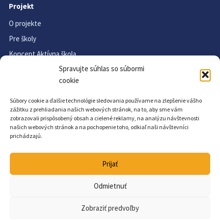
Projekt
O projekte
Pre školy
Koncept Aktívna škola
Spravujte súhlas so súbormi
Materiály na stiahnutie
cookie
FAQ
Aktuality
Súbory cookie a ďalšie technológie sledovania používame na zlepšenie vášho
zážitku z prehliadania našich webových stránok, na to, aby sme vám
zobrazovali prispôsobený obsah a cielené reklamy, na analýzu návštevnosti
Kontakt a informácie
našich webových stránok a na pochopenie toho, odkiaľ naši návštevníci
prichádzajú.
Kontakt
Ochrana osobných údajov
Prijať
Vyhlásenie o prístupnosti
Slovník pojmov
Odmietnuť
Archív
Zobraziť predvoľby
© 2001 – 2026 Školský šport · NIVaM