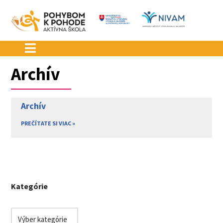
Preskočiť
na
obsah
Archív
Archív
PREČÍTATE SI VIAC »
Kategórie